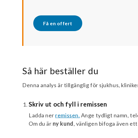
Få en offert
Så här beställer du
Denna analys är tillgänglig för sjukhus, klinik
Skriv ut och fyll i remissen
Ladda ner
remissen.
Ange tydligt namn, tel
Om du är
ny kund
, vänligen bifoga även ett 