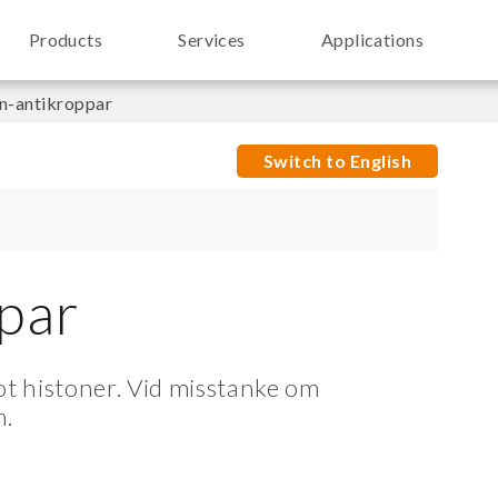
Products
Services
Applications
n-antikroppar
Switch to English
par
ot histoner. Vid misstanke om
m.