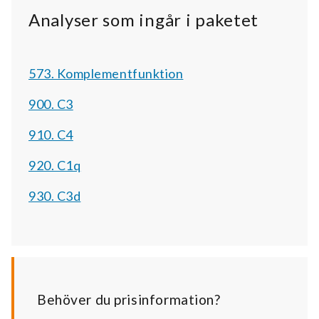
Analyser som ingår i paketet
573. Komplementfunktion
900. C3
910. C4
920. C1q
930. C3d
Behöver du prisinformation?