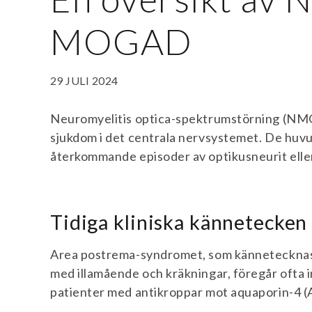
MOGAD
29 JULI 2024
Neuromyelitis optica-spektrumstörning (NMO
sjukdom i det centrala nervsystemet. De hu
återkommande episoder av optikusneurit eller
Tidiga kliniska kännetecke
Area postrema-syndromet, som kännetecknas 
med illamående och kräkningar, föregår ofta i
patienter med antikroppar mot aquaporin-4 