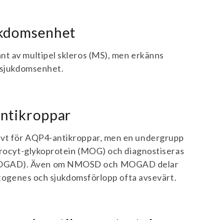
ukdomsenhet
nt av multipel skleros (MS), men erkänns
k sjukdomsenhet.
ntikroppar
ivt för AQP4-antikroppar, men en undergrupp
ndrocyt-glykoprotein (MOG) och diagnostiseras
MOGAD). Även om NMOSD och MOGAD delar
patogenes och sjukdomsförlopp ofta avsevärt.