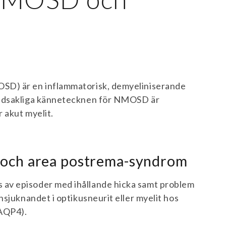
SD) är en inflammatorisk, demyeliniserande
vudsakliga kännetecknen för NMOSD är
 akut myelit.
n och area postrema-syndrom
av episoder med ihållande hicka samt problem
nsjuknandet i optikusneurit eller myelit hos
(AQP4).