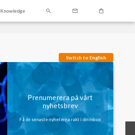
Knowledge
Switch to English
Prenumerera på vårt
nyhetsbrev
Få de senaste nyheterna rakt i din inbox