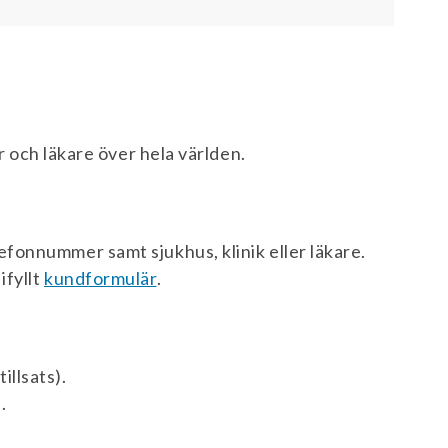
er och läkare över hela världen.
efonnummer samt sjukhus, klinik eller läkare.
ifyllt
kundformulär
.
illsats).
.