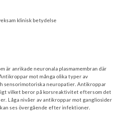
veksam klinisk betydelse
 som är anrikade neuronala plasmamembran där
. Antikroppar mot många olika typer av
ch sensorimotoriska neuropatier. Antikroppar
igt vilket beror på korsreaktivitet eftersom det
ider. Låga nivåer av antikroppar mot gangliosider
 kan ses övergående efter infektioner.