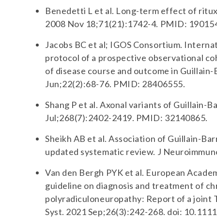
Benedetti L et al. Long-term effect of rit
2008 Nov 18;71(21):1742-4. PMID: 19015
Jacobs BC et al; IGOS Consortium. Interna
protocol of a prospective observational coh
of disease course and outcome in Guillain-
Jun;22(2):68-76. PMID: 28406555.
Shang P et al. Axonal variants of Guillain-
Jul;268(7):2402-2419. PMID: 32140865.
Sheikh AB et al. Association of Guillain-B
updated systematic review. J Neuroimmun
Van den Bergh PYK et al. European Academ
guideline on diagnosis and treatment of c
polyradiculoneuropathy: Report of a joint 
Syst. 2021 Sep;26(3):242-268. doi: 10.1111