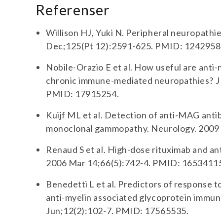
Referenser
Willison HJ, Yuki N. Peripheral neuropathie
Dec;125(Pt 12):2591-625. PMID: 1242958
Nobile-Orazio E et al. How useful are anti-
chronic immune-mediated neuropathies? J 
PMID: 17915254.
Kuijf ML et al. Detection of anti-MAG ant
monoclonal gammopathy. Neurology. 2009 
Renaud S et al. High-dose rituximab and 
2006 Mar 14;66(5):742-4. PMID: 1653411
Benedetti L et al. Predictors of response t
anti-myelin associated glycoprotein immun
Jun;12(2):102-7. PMID: 17565535.