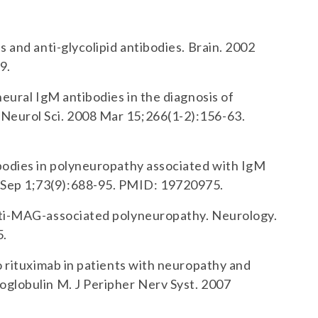
s and anti-glycolipid antibodies. Brain. 2002
9.
neural IgM antibodies in the diagnosis of
Neurol Sci. 2008 Mar 15;266(1-2):156-63.
ibodies in polyneuropathy associated with IgM
Sep 1;73(9):688-95. PMID: 19720975.
anti-MAG-associated polyneuropathy. Neurology.
5.
o rituximab in patients with neuropathy and
oglobulin M. J Peripher Nerv Syst. 2007