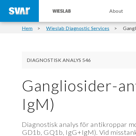
About
Hem
Wieslab Diagnostic Services
Gangl
DIAGNOSTISK ANALYS 546
Gangliosider-an
IgM)
Diagnostisk analys för antikroppar 
GD1b, GQ1b, IgG+IgM). Vid misstank