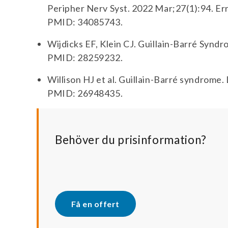
Peripher Nerv Syst. 2022 Mar;27(1):94. Err
PMID: 34085743.
Wijdicks EF, Klein CJ. Guillain-Barré Synd
PMID: 28259232.
Willison HJ et al. Guillain-Barré syndrome
PMID: 26948435.
Behöver du prisinformation?
Få en offert