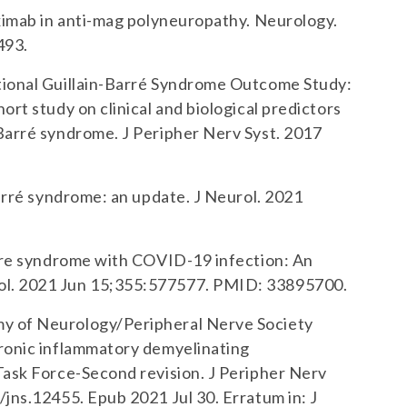
uximab in anti-mag polyneuropathy. Neurology.
493.
tional Guillain-Barré Syndrome Outcome Study:
ort study on clinical and biological predictors
Barré syndrome. J Peripher Nerv Syst. 2017
Barré syndrome: an update. J Neurol. 2021
arre syndrome with COVID-19 infection: An
ol. 2021 Jun 15;355:577577. PMID: 33895700.
y of Neurology/Peripheral Nerve Society
hronic inflammatory demyelinating
Task Force-Second revision. J Peripher Nerv
/jns.12455. Epub 2021 Jul 30. Erratum in: J