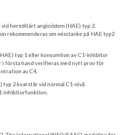
s vid hereditärt angioödem (HAE) typ 2.
tion rekommenderas om misstanke på HAE typ2
HAE) typ 1 eller konsumtion av C1-inhibitor
r i första hand verifieras med nytt prov för
entration av C4.
typ 2 kvarstår vid normal C1-nivå
-inhibitorfunktion.
22. The international WAO/EAACI guideline for