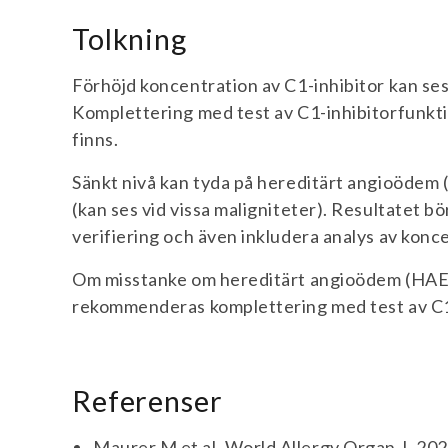
Tolkning
Förhöjd koncentration av C1-inhibitor kan se
Komplettering med test av C1-inhibitorfunk
finns.
Sänkt nivå kan tyda på hereditärt angioödem (
(kan ses vid vissa maligniteter). Resultatet bö
verifiering och även inkludera analys av konc
Om misstanke om hereditärt angioödem (HAE) 
rekommenderas komplettering med test av C1
Referenser
Maurer M et al. World Allergy Organ J. 20