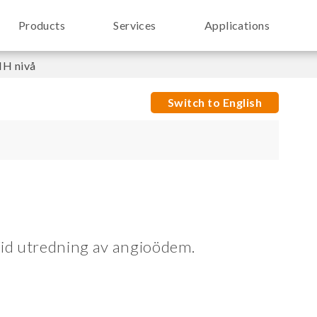
Products
Services
Applications
H nivå
Switch to English
Vid utredning av angioödem.