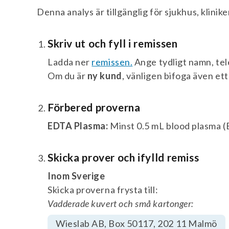
Denna analys är tillgänglig för sjukhus, klinik
Skriv ut och fyll i remissen
Ladda ner
remissen.
Ange tydligt namn, tel
Om du är
ny kund
, vänligen bifoga även ett 
Förbered proverna
EDTA Plasma:
Minst 0.5 mL blood plasma (
Skicka prover och ifylld remiss
Inom Sverige
Skicka proverna frysta till:
Vadderade kuvert och små kartonger:
Wieslab AB, Box 50117, 202 11 Malmö