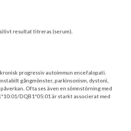
itivt resultat titreras (serum).
kronisk progressiv autoimmun encefalopati.
 instabilt gångmönster, parkinsonism, dystoni,
 påverkan. Ofta ses även en sömnstörning med
*10:01/DQB1*05:01 är starkt associerat med