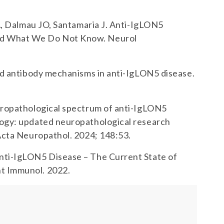
 A, Dalmau JO, Santamaria J. Anti-IgLON5
nd What We Do Not Know. Neurol
and antibody mechanisms in anti-IgLON5 disease.
europathological spectrum of anti-IgLON5
logy: updated neuropathological research
 Acta Neuropathol. 2024; 148:53.
nti-IgLON5 Disease – The Current State of
t Immunol. 2022.