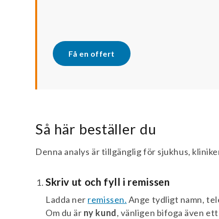
Få en offert
Så här beställer du
Denna analys är tillgänglig för sjukhus, klinik
Skriv ut och fyll i remissen
Ladda ner
remissen.
Ange tydligt namn, tel
Om du är
ny kund
, vänligen bifoga även ett 