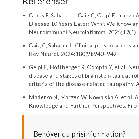
Referenser
Graus F, Sabater L, Gaig C, Gelpi E, Iranzo
Disease 10 Years Later: What We Know a
Neuroimmunol Neuroinflamm. 2025;12(1)
Gaig C, Sabater L. Clinical presentations 
Rev Neurol. 2024;180(9):940–949
Gelpi E, Höftberger R, Compta Y, et al. N
disease and stages of brainstem tau patho
criteria of the disease-related tauopathy.
Madetko N, Marzec W, Kowalska A, et al. A
Knowledge and Further Perspectives. Fron
Behöver du prisinformation?