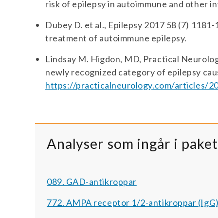
risk of epilepsy in autoimmune and other i
Dubey D. et al., Epilepsy 2017 58 (7) 1181-
treatment of autoimmune epilepsy.
Lindsay M. Higdon, MD, Practical Neurol
newly recognized category of epilepsy caus
https://practicalneurology.com/articles/
Analyser som ingår i pake
089. GAD-antikroppar
772. AMPA receptor 1/2-antikroppar (IgG