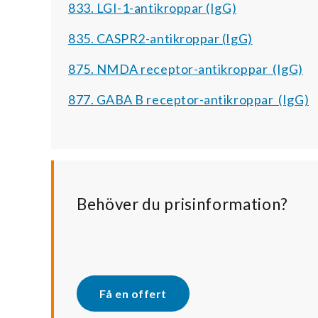
833. LGI-1-antikroppar (IgG)
835. CASPR2-antikroppar (IgG)
875. NMDA receptor-antikroppar (IgG)
877. GABA B receptor-antikroppar (IgG)
Behöver du prisinformation?
Få en offert