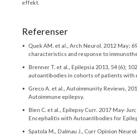
effekt.
Referenser
Quek AM. et al., Arch Neurol. 2012 May; 69
characteristics and response to immunoth
Brenner T. et al., Epilepsia 2013, 54 (6); 
autoantibodies in cohorts of patients with
Greco A. et al., Autoimmunity Reviews, 20
Autoimmune epilepsy.
Bien C. et al., Epilepsy Curr. 2017 May-Ju
Encephalitis with Autoantibodies for Epile
Spatola M., Dalmau J., Curr Opinion Neurol