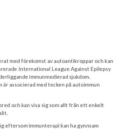
ierat med förekomst av autoantikroppar och kan
arerade International League Against Epilepsy
 underliggande immunmedierad sjukdom.
om är associerad med tecken på autoimmun
red och kan visa sig som allt från ett enkelt
lit.
ktig eftersom immunterapi kan ha gynnsam