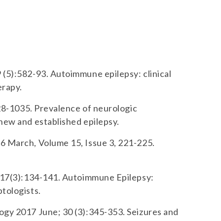
 (5):582-93. Autoimmune epilepsy: clinical
erapy.
1028-1035. Prevalence of neurologic
 new and established epilepsy.
16 March, Volume 15, Issue 3, 221-225.
n;17(3):134-141. Autoimmune Epilepsy:
ptologists.
ogy 2017 June; 30 (3):345-353. Seizures and